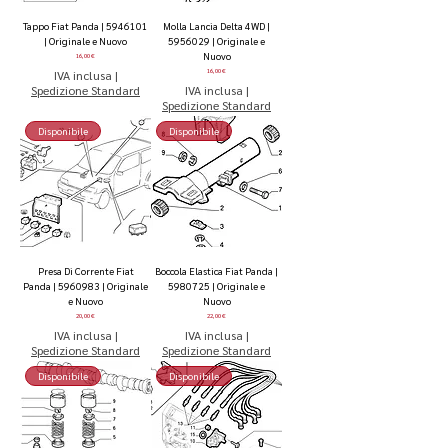
Tappo Fiat Panda | 5946101
Molla Lancia Delta 4WD |
| Originale e Nuovo
5956029 | Originale e
Nuovo
Prezzo
16,00 €
Prezzo
IVA inclusa
|
16,00 €
Spedizione Standard
IVA inclusa
|
Spedizione Standard
Disponibile
Disponibile
Presa Di Corrente Fiat
Boccola Elastica Fiat Panda |
Panda | 5960983 | Originale
5980725 | Originale e
e Nuovo
Nuovo
Prezzo
Prezzo
20,00 €
22,00 €
IVA inclusa
|
IVA inclusa
|
Spedizione Standard
Spedizione Standard
Disponibile
Disponibile