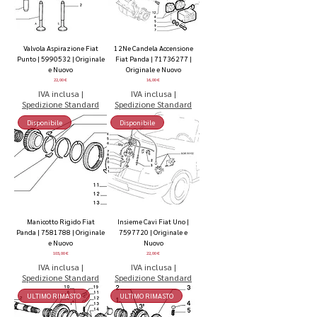
Valvola Aspirazione Fiat
12Ne Candela Accensione
Punto | 5990532 | Originale
Fiat Panda | 71736277 |
e Nuovo
Originale e Nuovo
Prezzo
Prezzo
22,00 €
16,00 €
IVA inclusa
|
IVA inclusa
|
Spedizione Standard
Spedizione Standard
Disponibile
Disponibile
Manicotto Rigido Fiat
Insieme Cavi Fiat Uno |
Panda | 7581788 | Originale
7597720 | Originale e
e Nuovo
Nuovo
Prezzo
Prezzo
103,00 €
22,00 €
IVA inclusa
|
IVA inclusa
|
Spedizione Standard
Spedizione Standard
ULTIMO RIMASTO
ULTIMO RIMASTO