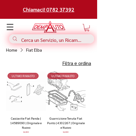
Chiamaci! 0782 37392
Home
Fiat Elba
Filtra e ordina
ULTIMO RIMASTO
ULTIMO RIMASTO
Cacciavite Fiat Panda |
Guarnizione Tenuta Fiat
14589090 | Originale e
Punto | 4302267 | Originale
Nuovo
e Nuovo
Prezzo
Prezzo
16,00 €
16,00 €