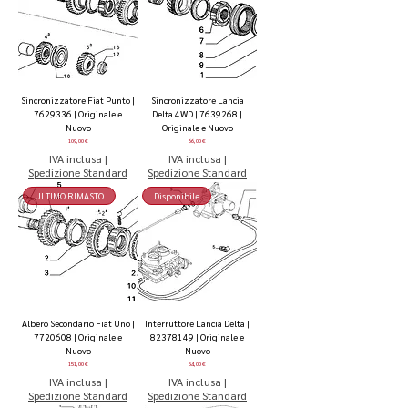
Sincronizzatore Fiat Punto |
Sincronizzatore Lancia
7629336 | Originale e
Delta 4WD | 7639268 |
Nuovo
Originale e Nuovo
Prezzo
Prezzo
109,00 €
66,00 €
IVA inclusa
|
IVA inclusa
|
Spedizione Standard
Spedizione Standard
ULTIMO RIMASTO
Disponibile
Albero Secondario Fiat Uno |
Interruttore Lancia Delta |
7720608 | Originale e
82378149 | Originale e
Nuovo
Nuovo
Prezzo
Prezzo
151,00 €
54,00 €
IVA inclusa
|
IVA inclusa
|
Spedizione Standard
Spedizione Standard