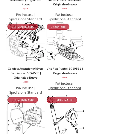
Nuovo
Originale e Nuovo
Prezzo
Prezzo
37,00 €
16,00 €
IVA inclusa
|
IVA inclusa
|
Spedizione Standard
Spedizione Standard
ULTIMO RIMASTO
Disponibile
Candela Accensione 9Gyssr
Vite Fiat Punto | 5929561 |
Fiat Panda | 5894586 |
Originale e Nuovo
Originale e Nuovo
Prezzo
16,00 €
Prezzo
19,00 €
IVA inclusa
|
IVA inclusa
|
Spedizione Standard
Spedizione Standard
ULTIMO RIMASTO
ULTIMO RIMASTO