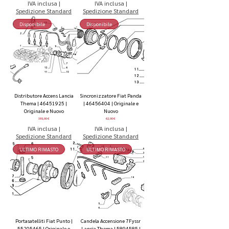
IVA inclusa
|
IVA inclusa
|
Spedizione Standard
Spedizione Standard
Disponibile
Disponibile
Distributore Accens Lancia
Sincronizzatore Fiat Panda
Thema | 46451925 |
| 46456404 | Originale e
Originale e Nuovo
Nuovo
Prezzo
Prezzo
193,00 €
62,00 €
IVA inclusa
|
IVA inclusa
|
Spedizione Standard
Spedizione Standard
ULTIMO RIMASTO
ULTIMO RIMASTO
Portasatelliti Fiat Punto |
Candela Accensione 7Fyssr
55205465 | Originale e
Lancia Thema | 5894585 |