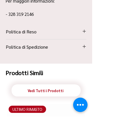
Per maggiori informazioni:
- 328 319 2146
Politica di Reso
La Politica Resi è contenuta all’interno dei
Politica di Spedizione
“Termini e Condizioni”
Spedizione Standard Poste in 48h
Prodotti Simili
Vedi Tutti i Prodotti
ULTIMO RIMASTO
ULTIMO RIMASTO