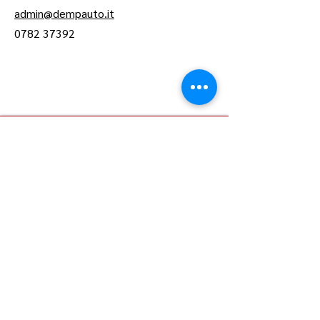
admin@dempauto.it
0782 37392
info@dempauto.it
0782 37392
P. IVA:
00666170915
Viale Firenze 52, Arzana (NU)
08040
Sardegna, Italia
Termini e Condizioni
Informativa sulla Privacy