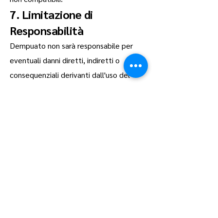
7. Limitazione di
Responsabilità
Dempuato non sarà responsabile per
eventuali danni diretti, indiretti o
consequenziali derivanti dall'uso del
nostro sito o dall'acquisto di prodotti.
Questa limitazione di responsabilità si
applica anche a eventuali danni derivanti
dall'uso dei servizi di riparazione offerti
presso la nostra officina.
8. Modifiche ai Termini di
Servizio
Ci riserviamo il diritto di modificare
questi Termini di Servizio in qualsiasi