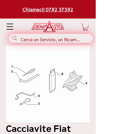
Chiamaci! 0782 37392
Cacciavite Fiat