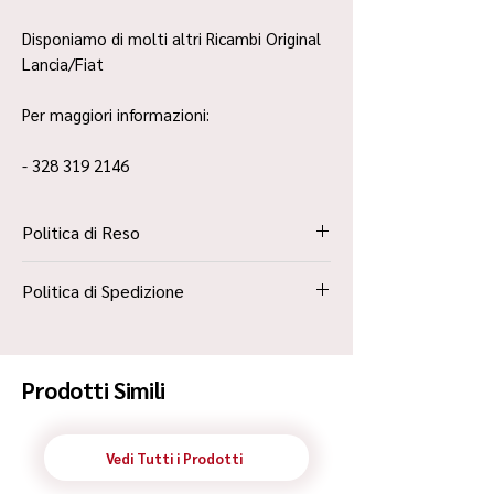
Disponiamo di molti altri Ricambi Original
Lancia/Fiat
Per maggiori informazioni:
- 328 319 2146
Politica di Reso
La Politica Resi è contenuta all’interno dei
Politica di Spedizione
“Termini e Condizioni”
Spedizione Standard Poste in 48h
Prodotti Simili
Vedi Tutti i Prodotti