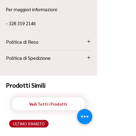
Per maggiori informazioni:
- 328 319 2146
Politica di Reso
La Politica Resi è contenuta all’interno dei
Politica di Spedizione
“Termini e Condizioni”
Spedizione Standard Poste in 48h
Prodotti Simili
Vedi Tutti i Prodotti
ULTIMO RIMASTO
ULTIMO RIMASTO