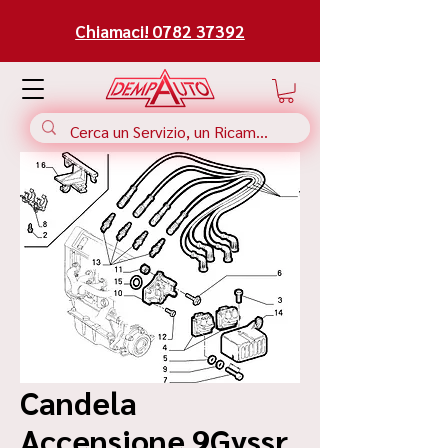
Chiamaci! 0782 37392
Candela
Accensione 9Gyssr