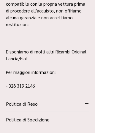
compatibile con la propria vettura prima
di procedere all'acquisto, non offriamo
alcuna garanzia e non accettiamo
restituzioni.
Disponiamo di molti altri Ricambi Original
Lancia/Fiat
Per maggiori informazioni:
- 328 319 2146
Politica di Reso
La Politica Resi è contenuta all’interno dei
Politica di Spedizione
“Termini e Condizioni”
Spedizione Standard Poste in 48h