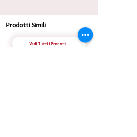
Spedizione Standard Poste in 48h
Prodotti Simili
Vedi Tutti i Prodotti
ULTIMO RIMASTO
ULTIMO RIMASTO