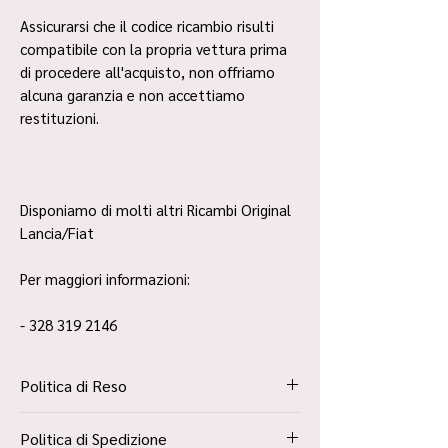
Assicurarsi che il codice ricambio risulti
compatibile con la propria vettura prima
di procedere all'acquisto, non offriamo
alcuna garanzia e non accettiamo
restituzioni.
Disponiamo di molti altri Ricambi Original
Lancia/Fiat
Per maggiori informazioni:
- 328 319 2146
Politica di Reso
La Politica Resi è contenuta all’interno dei
Politica di Spedizione
“Termini e Condizioni”