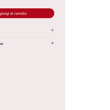
iungi al carrello
tenuta all’interno dei “Termini e
ne
Poste in 48h