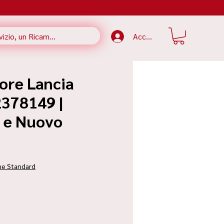
Accedi
ore Lancia
2378149 |
e e Nuovo
zzo
ne Standard