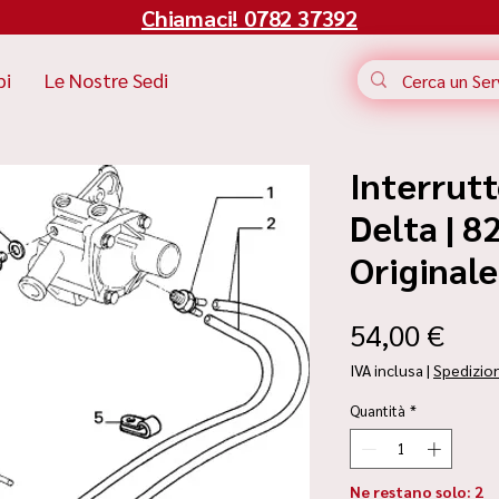
Chiamaci! 0782 37392
bi
Le Nostre Sedi
Interrutt
Delta | 8
Original
Pre
54,00 €
IVA inclusa
|
Spedizio
Quantità
*
Ne restano solo: 2