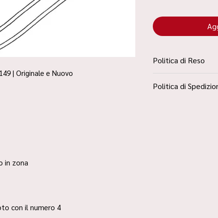
Agg
Politica di Reso
149 | Originale e Nuovo
La Politica Resi è con
Politica di Spedizio
Condizioni”
Spedizione Standard 
ro in zona
 foto con il numero 4