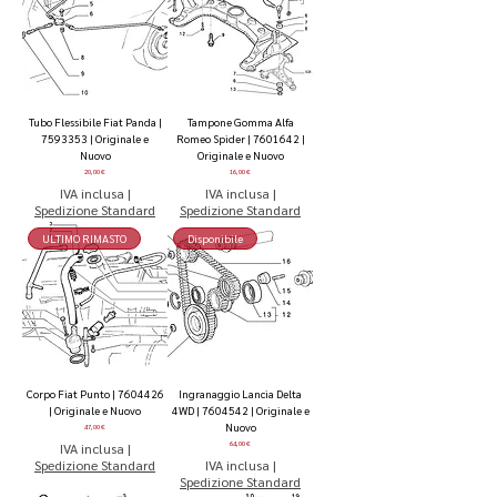
Tubo Flessibile Fiat Panda |
Tampone Gomma Alfa
7593353 | Originale e
Romeo Spider | 7601642 |
Nuovo
Originale e Nuovo
Prezzo
Prezzo
20,00 €
16,00 €
IVA inclusa
|
IVA inclusa
|
Spedizione Standard
Spedizione Standard
ULTIMO RIMASTO
Disponibile
Corpo Fiat Punto | 7604426
Ingranaggio Lancia Delta
| Originale e Nuovo
4WD | 7604542 | Originale e
Nuovo
Prezzo
47,00 €
Prezzo
IVA inclusa
|
64,00 €
Spedizione Standard
IVA inclusa
|
Spedizione Standard