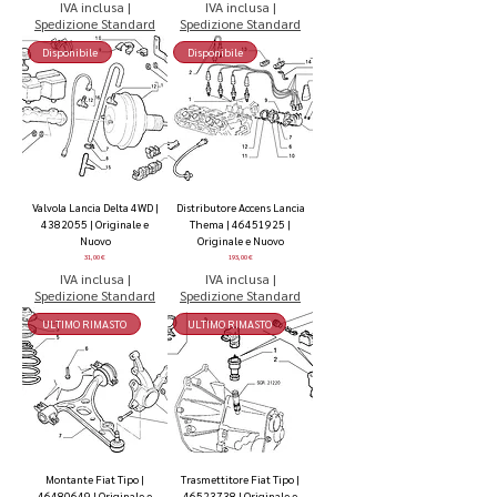
IVA inclusa
|
IVA inclusa
|
Spedizione Standard
Spedizione Standard
Disponibile
Disponibile
Valvola Lancia Delta 4WD |
Distributore Accens Lancia
4382055 | Originale e
Thema | 46451925 |
Nuovo
Originale e Nuovo
Prezzo
Prezzo
31,00 €
193,00 €
IVA inclusa
|
IVA inclusa
|
Spedizione Standard
Spedizione Standard
ULTIMO RIMASTO
ULTIMO RIMASTO
Montante Fiat Tipo |
Trasmettitore Fiat Tipo |
46480649 | Originale e
46523738 | Originale e