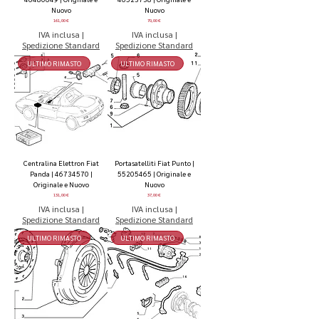
Nuovo
Nuovo
Prezzo
Prezzo
161,00 €
70,00 €
IVA inclusa
|
IVA inclusa
|
Spedizione Standard
Spedizione Standard
ULTIMO RIMASTO
ULTIMO RIMASTO
Centralina Elettron Fiat
Portasatelliti Fiat Punto |
Panda | 46734570 |
55205465 | Originale e
Originale e Nuovo
Nuovo
Prezzo
Prezzo
131,00 €
37,00 €
IVA inclusa
|
IVA inclusa
|
Spedizione Standard
Spedizione Standard
ULTIMO RIMASTO
ULTIMO RIMASTO