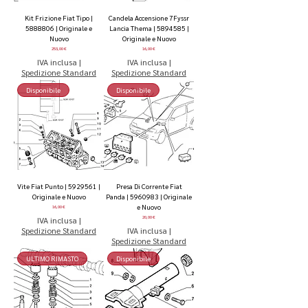
Kit Frizione Fiat Tipo |
Candela Accensione 7Fyssr
5888806 | Originale e
Lancia Thema | 5894585 |
Nuovo
Originale e Nuovo
Prezzo
Prezzo
253,00 €
16,00 €
IVA inclusa
|
IVA inclusa
|
Spedizione Standard
Spedizione Standard
Disponibile
Disponibile
Vite Fiat Punto | 5929561 |
Presa Di Corrente Fiat
Originale e Nuovo
Panda | 5960983 | Originale
e Nuovo
Prezzo
16,00 €
Prezzo
IVA inclusa
|
20,00 €
Spedizione Standard
IVA inclusa
|
Spedizione Standard
ULTIMO RIMASTO
Disponibile