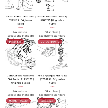
Valvola Scarico Lancia Delta |
Boccola Elastica Fiat Panda |
5973129 | Originale e
5980725 | Originale e
Nuovo
Nuovo
Prezzo
Prezzo
16,00 €
22,00 €
IVA inclusa
|
IVA inclusa
|
Spedizione Standard
Spedizione Standard
Disponibile
ULTIMO RIMASTO
12Ne Candela Accensione
Anello Appoggio Fiat Punto
Fiat Panda | 71736277 |
| 7584934 | Originale e
Originale e Nuovo
Nuovo
Prezzo
Prezzo
16,00 €
16,00 €
IVA inclusa
|
IVA inclusa
|
Spedizione Standard
Spedizione Standard
ULTIMO RIMASTO
Disponibile