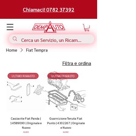
Chiamaci! 0782 37392
Home
Fiat Tempra
Filtra e ordina
ULTIMO RIMASTO
ULTIMO RIMASTO
Cacciavite Fiat Panda |
Guarnizione Tenuta Fiat
14589090 | Originale e
Punto | 4302267 | Originale
Nuovo
e Nuovo
Prezzo
Prezzo
16,00 €
16,00 €