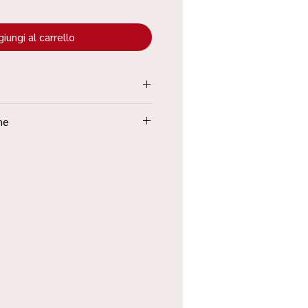
iungi al carrello
tenuta all’interno dei “Termini e
ne
Poste in 48h