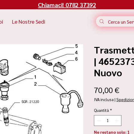
Chiamaci! 0782 37392
bi
Le Nostre Sedi
Trasmett
| 4652373
Nuovo
Pre
70,00 €
IVA inclusa
|
Spedizio
Quantità
*
Ne restano solo: 1