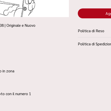
Agg
38 | Originale e Nuovo
Politica di Reso
La Politica Resi è con
Politica di Spedizio
Condizioni”
Spedizione Standard 
ro in zona
 foto con il numero 1