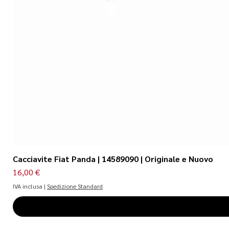
Cacciavite Fiat Panda | 14589090 | Originale e Nuovo
Prezzo
16,00 €
IVA inclusa
|
Spedizione Standard