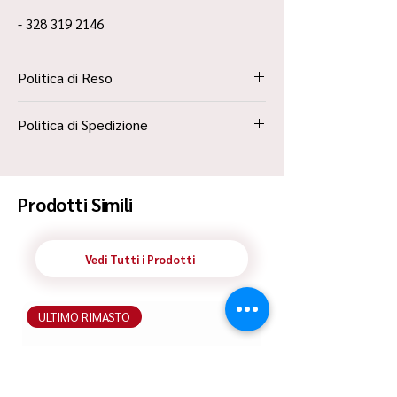
- 328 319 2146
Politica di Reso
La Politica Resi è contenuta all’interno dei
Politica di Spedizione
“Termini e Condizioni”
Spedizione Standard Poste in 48h
Prodotti Simili
Vedi Tutti i Prodotti
ULTIMO RIMASTO
ULTIMO RIMASTO