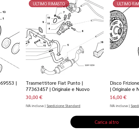
ULTIMO RIMASTO
ULTIMO RI
669553 |
Trasmettitore Fiat Punto |
Disco Frizion
77363457 | Originale e Nuovo
| Originale e
Prezzo
Prezzo
30,00 €
16,00 €
IVA inclusa
|
Spedizione Standard
IVA inclusa
|
Sped
Carica altro