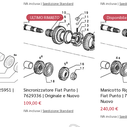
IVA inclusa
|
Spedizione Standard
IVA inclusa
|
Sped
ULTIMO RIMASTO
Disponibile
25951 |
Sincronizzatore Fiat Punto |
Manicotto Ri
7629336 | Originale e Nuovo
Fiat Punto | 
Nuovo
Prezzo
109,00 €
Prezzo
240,00 €
IVA inclusa
|
Spedizione Standard
IVA inclusa
|
Sped