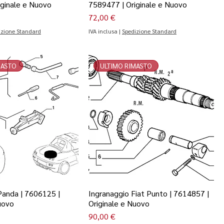
iginale e Nuovo
7589477 | Originale e Nuovo
Prezzo
72,00 €
izione Standard
IVA inclusa
|
Spedizione Standard
MASTO
ULTIMO RIMASTO
Panda | 7606125 |
Ingranaggio Fiat Punto | 7614857 |
uovo
Originale e Nuovo
Prezzo
90,00 €