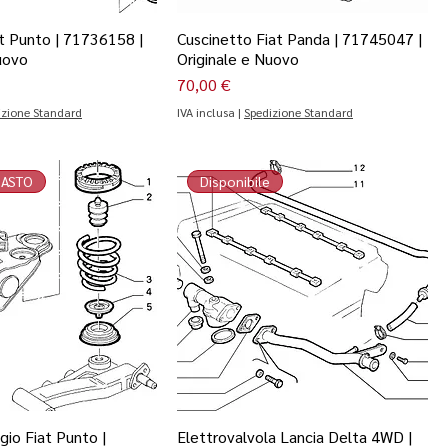
iat Punto | 71736158 |
Cuscinetto Fiat Panda | 71745047 |
uovo
Originale e Nuovo
Prezzo
70,00 €
izione Standard
IVA inclusa
|
Spedizione Standard
MASTO
Disponibile
io Fiat Punto |
Elettrovalvola Lancia Delta 4WD |