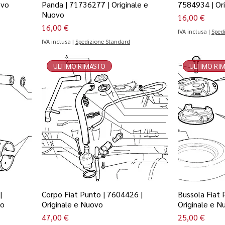
ovo
Panda | 71736277 | Originale e
7584934 | Or
Nuovo
Prezzo
16,00 €
Prezzo
16,00 €
IVA inclusa
|
Sped
IVA inclusa
|
Spedizione Standard
ULTIMO RIMASTO
ULTIMO RI
|
Corpo Fiat Punto | 7604426 |
Bussola Fiat 
vo
Originale e Nuovo
Originale e N
Prezzo
Prezzo
47,00 €
25,00 €