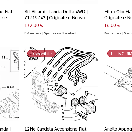
e Fiat
Kit Ricambi Lancia Delta 4WD |
Filtro Olio F
le e
71719742 | Originale e Nuovo
Originale e N
Prezzo
Prezzo
172,00 €
16,00 €
IVA inclusa
|
Spedizione Standard
IVA inclusa
|
Sped
Disponibile
ULTIMO RI
anda |
12Ne Candela Accensione Fiat
Anello Appogg