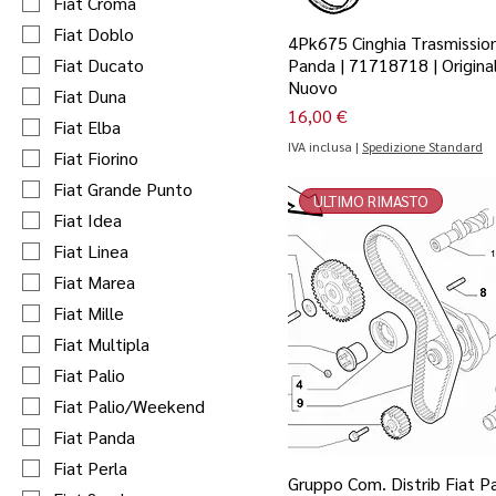
Fiat Croma
Fiat Doblo
4Pk675 Cinghia Trasmission
Fiat Ducato
Panda | 71718718 | Origina
Nuovo
Fiat Duna
Prezzo
16,00 €
Fiat Elba
IVA inclusa
|
Spedizione Standard
Fiat Fiorino
Fiat Grande Punto
ULTIMO RIMASTO
Fiat Idea
Fiat Linea
Fiat Marea
Fiat Mille
Fiat Multipla
Fiat Palio
Fiat Palio/Weekend
Fiat Panda
Fiat Perla
Gruppo Com. Distrib Fiat P