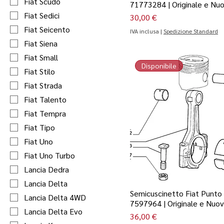
Fiat Scudo
71773284 | Originale e Nu
Fiat Sedici
Prezzo
30,00 €
Fiat Seicento
IVA inclusa
|
Spedizione Standard
Fiat Siena
Fiat Small
Disponibile
Fiat Stilo
Fiat Strada
Fiat Talento
Fiat Tempra
Fiat Tipo
Fiat Uno
Fiat Uno Turbo
Lancia Dedra
Lancia Delta
Semicuscinetto Fiat Punto 
Lancia Delta 4WD
7597964 | Originale e Nuo
Lancia Delta Evo
Prezzo
36,00 €