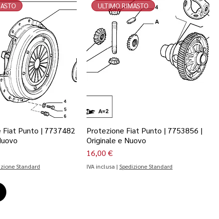
MASTO
ULTIMO RIMASTO
e Fiat Punto | 7737482
Protezione Fiat Punto | 7753856 |
 Nuovo
Originale e Nuovo
Prezzo
16,00 €
izione Standard
IVA inclusa
|
Spedizione Standard