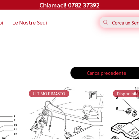
Chiamaci! 0782 37392
bi
Le Nostre Sedi
Carica precedente
ULTIMO RIMASTO
Disponibile