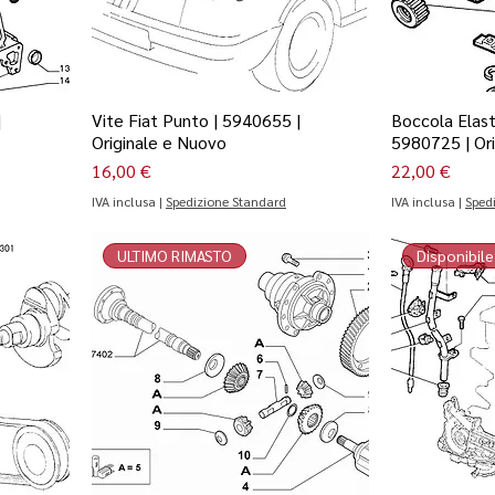
|
Vite Fiat Punto | 5940655 |
Boccola Elast
Originale e Nuovo
5980725 | Or
Prezzo
Prezzo
16,00 €
22,00 €
IVA inclusa
|
Spedizione Standard
IVA inclusa
|
Sped
ULTIMO RIMASTO
Disponibile