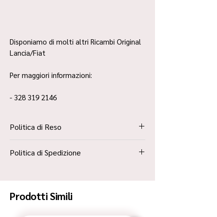
Disponiamo di molti altri Ricambi Original
Lancia/Fiat
Per maggiori informazioni:
- 328 319 2146
Politica di Reso
La Politica Resi è contenuta all’interno dei
Politica di Spedizione
“Termini e Condizioni”
Spedizione Standard Poste in 48h
Prodotti Simili