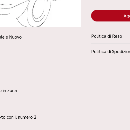
Agg
Politica di Reso
nale e Nuovo
La Politica Resi è con
Politica di Spedizio
Condizioni”
Spedizione Standard 
ro in zona
 foto con il numero 2