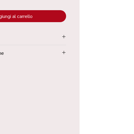
iungi al carrello
tenuta all’interno dei “Termini e
ne
Poste in 48h