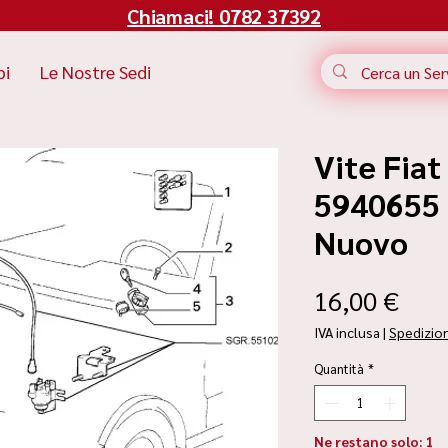
Chiamaci! 0782 37392
bi
Le Nostre Sedi
Vite Fiat
5940655 |
Nuovo
Pre
16,00 €
IVA inclusa
|
Spedizio
Quantità
*
Ne restano solo: 1