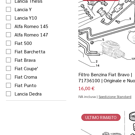
Lancia Thesis
Lancia Y
Lancia Y10
Alfa Romeo 145
Alfa Romeo 147
Fiat 500
Fiat Barchetta
Fiat Brava
Fiat Coupe'
Filtro Benzina Fiat Bravo |
Fiat Croma
71736100 | Originale e Nu
Fiat Punto
Prezzo
16,00 €
Lancia Dedra
IVA inclusa
|
Spedizione Standard
ULTIMO RIMASTO