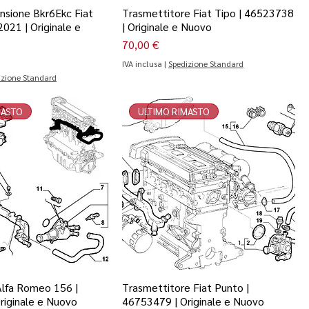
nsione Bkr6Ekc Fiat
Trasmettitore Fiat Tipo | 46523738
021 | Originale e
| Originale e Nuovo
Prezzo
70,00 €
IVA inclusa
|
Spedizione Standard
izione Standard
MASTO
ULTIMO RIMASTO
lfa Romeo 156 |
Trasmettitore Fiat Punto |
riginale e Nuovo
46753479 | Originale e Nuovo