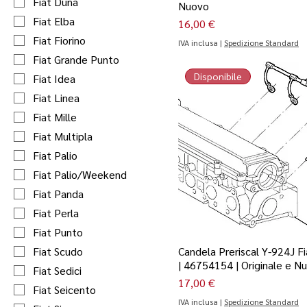
Fiat Duna
Nuovo
Fiat Elba
Prezzo
16,00 €
Fiat Fiorino
IVA inclusa
|
Spedizione Standard
Fiat Grande Punto
Disponibile
Fiat Idea
Fiat Linea
Fiat Mille
Fiat Multipla
Fiat Palio
Fiat Palio/Weekend
Fiat Panda
Fiat Perla
Fiat Punto
Fiat Scudo
Candela Preriscal Y-924J F
| 46754154 | Originale e N
Fiat Sedici
Prezzo
17,00 €
Fiat Seicento
IVA inclusa
|
Spedizione Standard