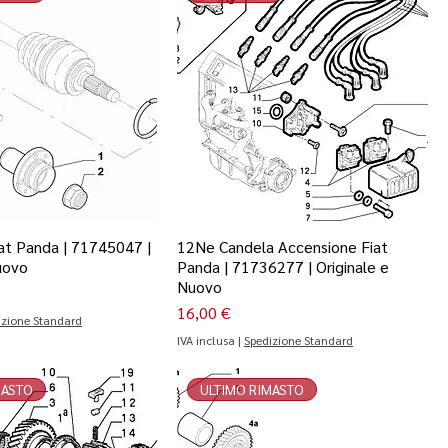
at Panda | 71745047 |
12Ne Candela Accensione Fiat
uovo
Panda | 71736277 | Originale e
Nuovo
Prezzo
16,00 €
izione Standard
IVA inclusa
|
Spedizione Standard
MASTO
ULTIMO RIMASTO