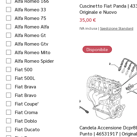
Alfa Romeo 166
Cuscinetto Fiat Panda | 43
Alfa Romeo 33
Originale e Nuovo
Alfa Romeo 75
Prezzo
35,00 €
Alfa Romeo Alfa
IVA inclusa
|
Spedizione Standard
Alfa Romeo Gt
Alfa Romeo Gtv
Disponibile
Alfa Romeo Mito
Alfa Romeo Spider
Fiat 500
Fiat 500L
Fiat Brava
Fiat Bravo
Fiat Coupe'
Fiat Croma
Fiat Doblo
Candela Accensione Dcpr8E
Fiat Ducato
Punto | 46531917 | Origina