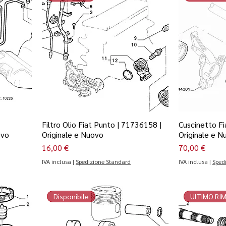
Filtro Olio Fiat Punto | 71736158 |
Cuscinetto Fi
ovo
Originale e Nuovo
Originale e N
Prezzo
Prezzo
16,00 €
70,00 €
IVA inclusa
|
Spedizione Standard
IVA inclusa
|
Sped
Disponibile
ULTIMO RI