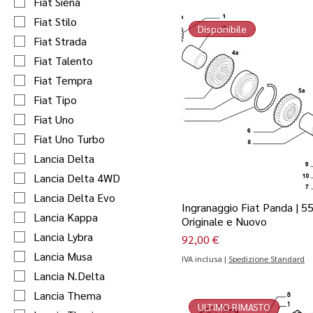
Fiat Siena
Fiat Stilo
Disponibile
Fiat Strada
Fiat Talento
Fiat Tempra
Fiat Tipo
Fiat Uno
Fiat Uno Turbo
Lancia Delta
Lancia Delta 4WD
Lancia Delta Evo
Ingranaggio Fiat Panda | 5
Lancia Kappa
Originale e Nuovo
Lancia Lybra
Prezzo
92,00 €
Lancia Musa
IVA inclusa
|
Spedizione Standard
Lancia N.Delta
Lancia Thema
ULTIMO RIMASTO