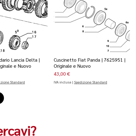
ario Lancia Delta |
Cuscinetto Fiat Panda | 7625951 |
iginale e Nuovo
Originale e Nuovo
Prezzo
43,00 €
izione Standard
IVA inclusa
|
Spedizione Standard
ercavi?