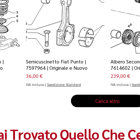
 |
Semicuscinetto Fiat Punto |
Albero Second
vo
7597964 | Originale e Nuovo
7614602 | Or
Prezzo
Prezzo
36,00 €
239,00 €
IVA inclusa
|
Spedizione Standard
IVA inclusa
|
Sped
Carica altro
i Trovato Quello Che C