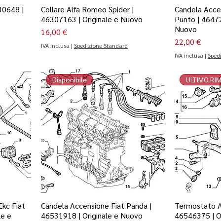
30648 |
Collare Alfa Romeo Spider |
Candela Acce
46307163 | Originale e Nuovo
Punto | 46472
Nuovo
Prezzo
16,00 €
Prezzo
22,00 €
IVA inclusa
|
Spedizione Standard
IVA inclusa
|
Sped
Disponibile
ULTIMO RI
kc Fiat
Candela Accensione Fiat Panda |
Termostato A
le e
46531918 | Originale e Nuovo
46546375 | O