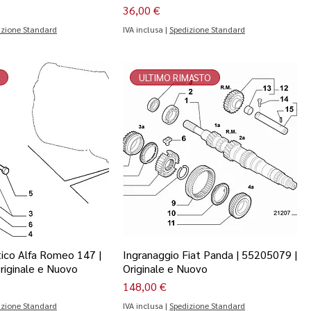
Prezzo
36,00 €
izione Standard
IVA inclusa
|
Spedizione Standard
ULTIMO RIMASTO
tico Alfa Romeo 147 |
Ingranaggio Fiat Panda | 55205079 |
riginale e Nuovo
Originale e Nuovo
Prezzo
148,00 €
izione Standard
IVA inclusa
|
Spedizione Standard