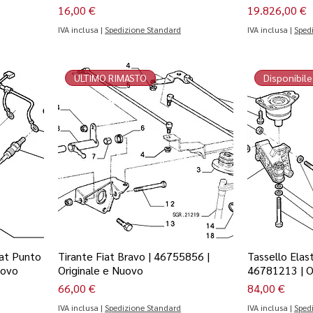
Prezzo
Prezzo
16,00 €
19.826,00 €
IVA inclusa
|
Spedizione Standard
IVA inclusa
|
Sped
ULTIMO RIMASTO
Disponibile
iat Punto
Tirante Fiat Bravo | 46755856 |
Tassello Elas
uovo
Originale e Nuovo
46781213 | O
Prezzo
Prezzo
66,00 €
84,00 €
IVA inclusa
|
Spedizione Standard
IVA inclusa
|
Sped