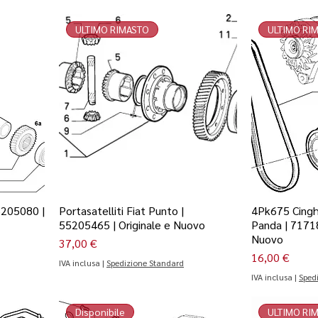
ULTIMO RIMASTO
ULTIMO RI
5205080 |
Portasatelliti Fiat Punto |
4Pk675 Cinghi
55205465 | Originale e Nuovo
Panda | 71718
Nuovo
Prezzo
37,00 €
Prezzo
16,00 €
IVA inclusa
|
Spedizione Standard
IVA inclusa
|
Sped
Disponibile
ULTIMO RI