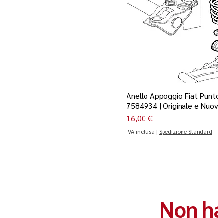
Anello Appoggio Fiat Punto
7584934 | Originale e Nuo
Prezzo
16,00 €
IVA inclusa
|
Spedizione Standard
Non ha