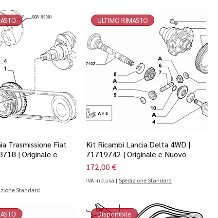
MASTO
ULTIMO RIMASTO
a Trasmissione Fiat
Kit Ricambi Lancia Delta 4WD |
718 | Originale e
71719742 | Originale e Nuovo
Prezzo
172,00 €
IVA inclusa
|
Spedizione Standard
izione Standard
MASTO
Disponibile