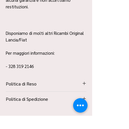
restituzioni.
Disponiamo di molti altri Ricambi Original
Lancia/Fiat
Per maggiori informazioni:
- 328 319 2146
Politica di Reso
La Politica Resi è contenuta all’interno dei
Politica di Spedizione
“Termini e Condizioni”
Spedizione Standard Poste in 48h
Prodotti Simili