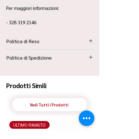
Per maggiori informazioni:
- 328 319 2146
Politica di Reso
La Politica Resi è contenuta all’interno dei
Politica di Spedizione
“Termini e Condizioni”
Spedizione Standard Poste in 48h
Prodotti Simili
Vedi Tutti i Prodotti
ULTIMO RIMASTO
ULTIMO RIMASTO