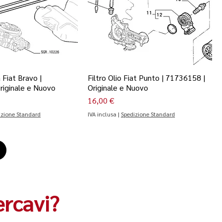
 Fiat Bravo |
Filtro Olio Fiat Punto | 71736158 |
riginale e Nuovo
Originale e Nuovo
Prezzo
16,00 €
izione Standard
IVA inclusa
|
Spedizione Standard
ercavi?