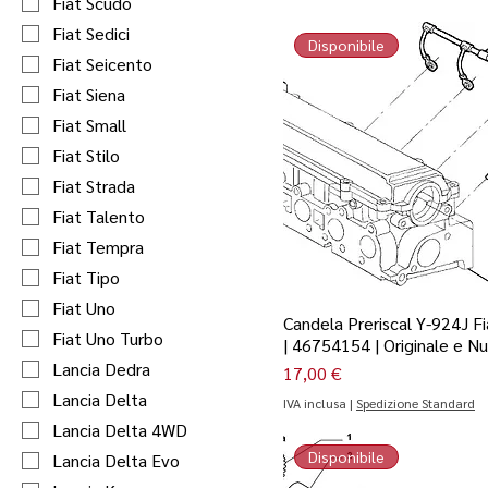
Fiat Scudo
Fiat Sedici
Disponibile
Fiat Seicento
Fiat Siena
Fiat Small
Fiat Stilo
Fiat Strada
Fiat Talento
Fiat Tempra
Fiat Tipo
Fiat Uno
Candela Preriscal Y-924J F
Fiat Uno Turbo
| 46754154 | Originale e N
Lancia Dedra
Prezzo
17,00 €
Lancia Delta
IVA inclusa
|
Spedizione Standard
Lancia Delta 4WD
Disponibile
Lancia Delta Evo