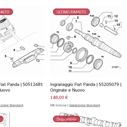
MASTO
ULTIMO RIMASTO
 Fiat Panda | 50512681
Ingranaggio Fiat Panda | 55205079 |
 Nuovo
Originale e Nuovo
Prezzo
148,00 €
izione Standard
IVA inclusa
|
Spedizione Standard
Disponibile