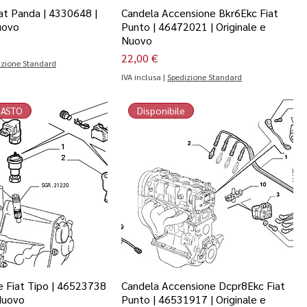
at Panda | 4330648 |
Candela Accensione Bkr6Ekc Fiat
uovo
Punto | 46472021 | Originale e
Nuovo
Prezzo
22,00 €
izione Standard
IVA inclusa
|
Spedizione Standard
MASTO
Disponibile
e Fiat Tipo | 46523738
Candela Accensione Dcpr8Ekc Fiat
 Nuovo
Punto | 46531917 | Originale e