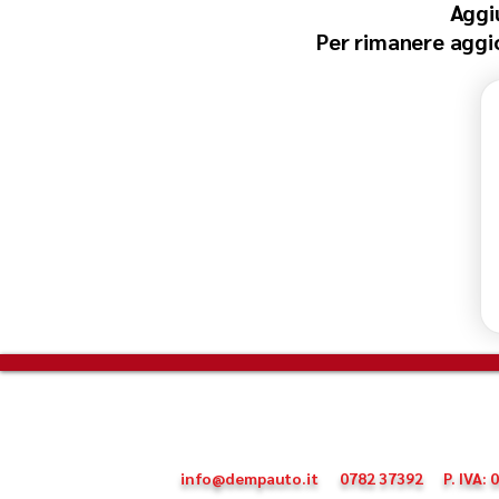
Aggi
Per rimanere aggior
info@dempauto.it
0782 37392
P. IVA: