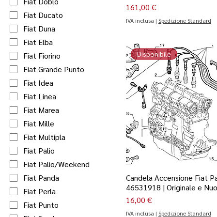
Fiat Doblo
Prezzo
161,00 €
Fiat Ducato
IVA inclusa
|
Spedizione Standard
Fiat Duna
Fiat Elba
Disponibile
Fiat Fiorino
Fiat Grande Punto
Fiat Idea
Fiat Linea
Fiat Marea
Fiat Mille
Fiat Multipla
Fiat Palio
Fiat Palio/Weekend
Fiat Panda
Candela Accensione Fiat Pa
46531918 | Originale e Nu
Fiat Perla
Prezzo
16,00 €
Fiat Punto
IVA inclusa
|
Spedizione Standard