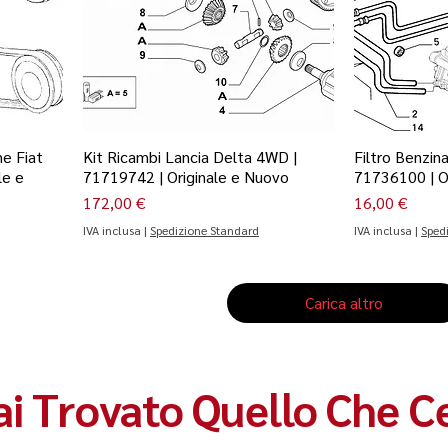
e Fiat
Kit Ricambi Lancia Delta 4WD |
Filtro Benzina
le e
71719742 | Originale e Nuovo
71736100 | O
Prezzo
Prezzo
172,00 €
16,00 €
IVA inclusa
|
Spedizione Standard
IVA inclusa
|
Sped
Carica altro
i Trovato Quello Che C