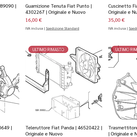
589090 |
Guarnizione Tenuta Fiat Punto |
Cuscinetto Fi
4302267 | Originale e Nuovo
Originale e N
Prezzo
Prezzo
16,00 €
35,00 €
IVA inclusa
|
Spedizione Standard
IVA inclusa
|
Sped
ULTIMO RIMASTO
ULTIMO RI
0649 |
Teleruttore Fiat Panda | 46520422 |
Trasmettitor
Originale e Nuovo
| Originale e