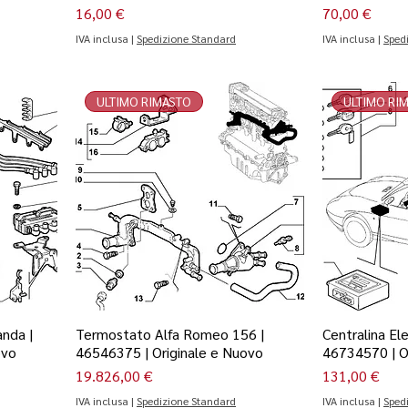
Prezzo
Prezzo
16,00 €
70,00 €
IVA inclusa
|
Spedizione Standard
IVA inclusa
|
Sped
ULTIMO RIMASTO
ULTIMO RI
nda |
Termostato Alfa Romeo 156 |
Centralina El
ovo
46546375 | Originale e Nuovo
46734570 | O
Prezzo
Prezzo
19.826,00 €
131,00 €
IVA inclusa
|
Spedizione Standard
IVA inclusa
|
Sped