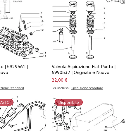
to | 5929561 |
Valvola Aspirazione Fiat Punto |
uovo
5990532 | Originale e Nuovo
Prezzo
22,00 €
izione Standard
IVA inclusa
|
Spedizione Standard
MASTO
Disponibile