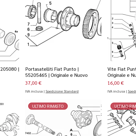
5205080 |
Portasatelliti Fiat Punto |
Vite Fiat Pun
55205465 | Originale e Nuovo
Originale e N
Prezzo
Prezzo
37,00 €
16,00 €
IVA inclusa
|
Spedizione Standard
IVA inclusa
|
Sped
ULTIMO RIMASTO
ULTIMO RI