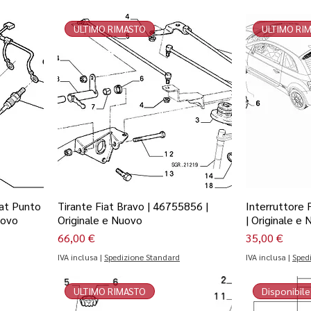
ULTIMO RIMASTO
ULTIMO RI
iat Punto
Tirante Fiat Bravo | 46755856 |
Interruttore
uovo
Originale e Nuovo
| Originale e
Prezzo
Prezzo
66,00 €
35,00 €
IVA inclusa
|
Spedizione Standard
IVA inclusa
|
Sped
ULTIMO RIMASTO
Disponibile