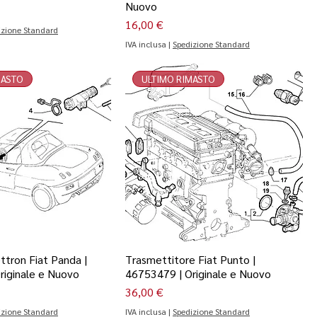
Nuovo
Prezzo
16,00 €
izione Standard
IVA inclusa
|
Spedizione Standard
MASTO
ULTIMO RIMASTO
ettron Fiat Panda |
Trasmettitore Fiat Punto |
riginale e Nuovo
46753479 | Originale e Nuovo
Prezzo
36,00 €
izione Standard
IVA inclusa
|
Spedizione Standard