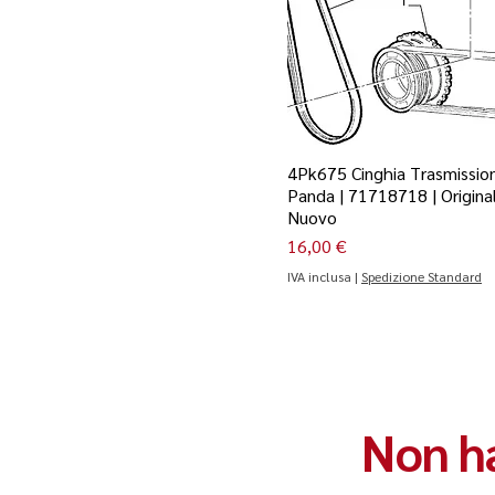
4Pk675 Cinghia Trasmission
Panda | 71718718 | Origina
Nuovo
Prezzo
16,00 €
IVA inclusa
|
Spedizione Standard
Non ha