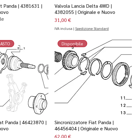
t Panda | 4381631 |
Valvola Lancia Delta 4WD |
uovo
4382055 | Originale e Nuovo
le
Prezzo
31,00 €
IVA inclusa
|
Spedizione Standard
MASTO
Disponibile
at Panda | 46423870 |
Sincronizzatore Fiat Panda |
uovo
46456404 | Originale e Nuovo
Prezzo
62,00 €