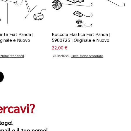
ente Fiat Panda |
Boccola Elastica Fiat Panda |
iginale e Nuovo
5980725 | Originale e Nuovo
Prezzo
22,00 €
izione Standard
IVA inclusa
|
Spedizione Standard
ercavi?
logo!
email e il tuo nome!