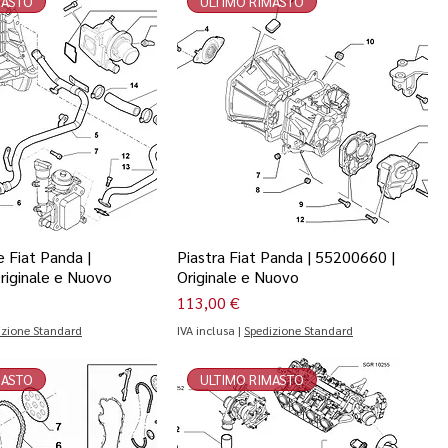
MASTO
ULTIMO RIMASTO
 Fiat Panda |
Piastra Fiat Panda | 55200660 |
riginale e Nuovo
Originale e Nuovo
Prezzo
113,00 €
izione Standard
IVA inclusa
|
Spedizione Standard
MASTO
ULTIMO RIMASTO