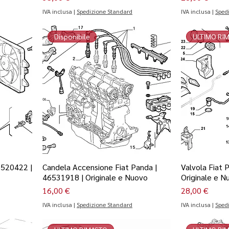
IVA inclusa
|
Spedizione Standard
IVA inclusa
|
Sped
Disponibile
ULTIMO RI
6520422 |
Candela Accensione Fiat Panda |
Valvola Fiat 
46531918 | Originale e Nuovo
Originale e N
Prezzo
Prezzo
16,00 €
28,00 €
IVA inclusa
|
Spedizione Standard
IVA inclusa
|
Sped