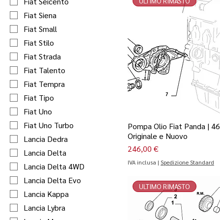
Fiat Seicento
ULTIMO RIMASTO
Fiat Siena
Fiat Small
Fiat Stilo
Fiat Strada
Fiat Talento
Fiat Tempra
Fiat Tipo
Fiat Uno
Fiat Uno Turbo
Pompa Olio Fiat Panda | 4
Originale e Nuovo
Lancia Dedra
Prezzo
246,00 €
Lancia Delta
IVA inclusa
|
Spedizione Standard
Lancia Delta 4WD
Lancia Delta Evo
ULTIMO RIMASTO
Lancia Kappa
Lancia Lybra