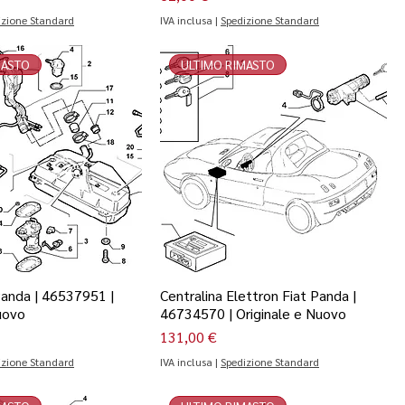
izione Standard
IVA inclusa
|
Spedizione Standard
MASTO
ULTIMO RIMASTO
Panda | 46537951 |
Centralina Elettron Fiat Panda |
uovo
46734570 | Originale e Nuovo
Prezzo
131,00 €
izione Standard
IVA inclusa
|
Spedizione Standard