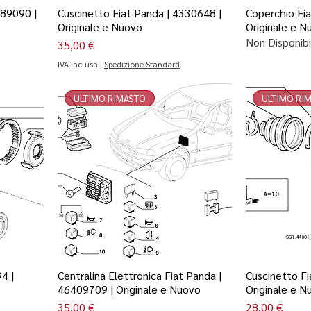
589090 |
Cuscinetto Fiat Panda | 4330648 |
Coperchio Fia
Originale e Nuovo
Originale e N
Non Disponibi
Prezzo
35,00 €
IVA inclusa
|
Spedizione Standard
ULTIMO RIMASTO
ULTIMO RI
4 |
Centralina Elettronica Fiat Panda |
Cuscinetto Fi
46409709 | Originale e Nuovo
Originale e N
Prezzo
Prezzo
35,00 €
28,00 €