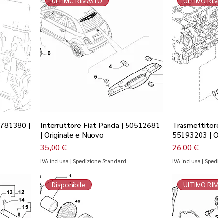
ULTIMO RIMASTO
ULTIMO RI
6781380 |
Interruttore Fiat Panda | 50512681
Trasmettitore
| Originale e Nuovo
55193203 | O
Prezzo
Prezzo
35,00 €
26,00 €
IVA inclusa
|
Spedizione Standard
IVA inclusa
|
Sped
Disponibile
ULTIMO RI