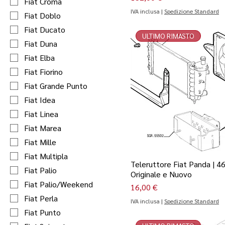
Fiat Croma
IVA inclusa
|
Spedizione Standard
Fiat Doblo
Fiat Ducato
ULTIMO RIMASTO
Fiat Duna
Fiat Elba
Fiat Fiorino
Fiat Grande Punto
Fiat Idea
Fiat Linea
Fiat Marea
Fiat Mille
Fiat Multipla
Teleruttore Fiat Panda | 4
Fiat Palio
Originale e Nuovo
Fiat Palio/Weekend
Prezzo
16,00 €
Fiat Perla
IVA inclusa
|
Spedizione Standard
Fiat Punto