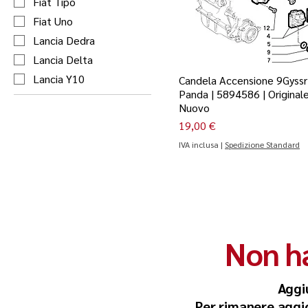
Fiat Tipo
Fiat Uno
Lancia Dedra
Lancia Delta
Lancia Y10
Candela Accensione 9Gyssr
Panda | 5894586 | Original
Nuovo
Prezzo
19,00 €
IVA inclusa
|
Spedizione Standard
Non ha
Aggi
Per rimanere aggior