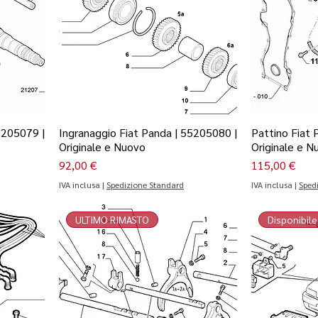
5205079 |
Ingranaggio Fiat Panda | 55205080 |
Pattino Fiat 
Originale e Nuovo
Originale e N
Prezzo
Prezzo
92,00 €
115,00 €
IVA inclusa
|
Spedizione Standard
IVA inclusa
|
Sped
ULTIMO RIMASTO
Disponibile