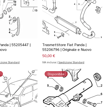
Panda | 55205447 |
Trasmettitore Fiat Panda |
uovo
55206796 | Originale e Nuovo
Prezzo
50,00 €
izione Standard
IVA inclusa
|
Spedizione Standard
Disponibile