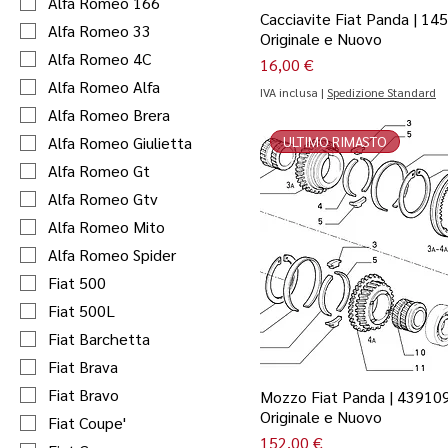
Alfa Romeo 166
Cacciavite Fiat Panda | 14
Alfa Romeo 33
Originale e Nuovo
Alfa Romeo 4C
Prezzo
16,00 €
Alfa Romeo Alfa
IVA inclusa
|
Spedizione Standard
Alfa Romeo Brera
Alfa Romeo Giulietta
ULTIMO RIMASTO
Alfa Romeo Gt
Alfa Romeo Gtv
Alfa Romeo Mito
Alfa Romeo Spider
Fiat 500
Fiat 500L
Fiat Barchetta
Fiat Brava
Fiat Bravo
Mozzo Fiat Panda | 439109
Originale e Nuovo
Fiat Coupe'
Prezzo
152,00 €