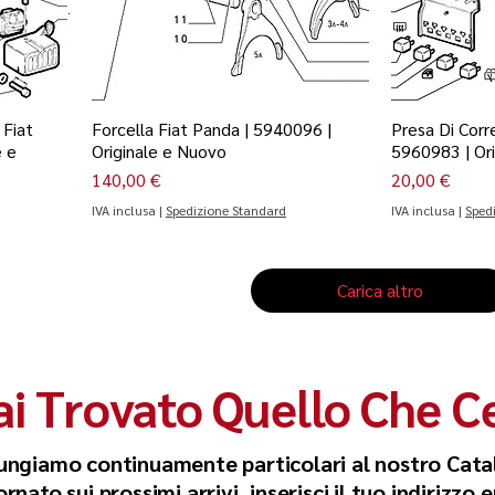
 Fiat
Forcella Fiat Panda | 5940096 |
Presa Di Corr
e e
Originale e Nuovo
5960983 | Or
Prezzo
Prezzo
140,00 €
20,00 €
IVA inclusa
|
Spedizione Standard
IVA inclusa
|
Sped
Carica altro
i Trovato Quello Che C
ungiamo continuamente particolari al nostro Cata
nato sui prossimi arrivi, inserisci il tuo indirizzo 