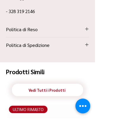
- 328 319 2146
Politica di Reso
La Politica Resi è contenuta all’interno dei
Politica di Spedizione
“Termini e Condizioni”
Spedizione Standard Poste in 48h
Prodotti Simili
Vedi Tutti i Prodotti
ULTIMO RIMASTO
ULTIMO RIMASTO