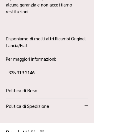
alcuna garanzia e non accettiamo
restituzioni.
Disponiamo di molti altri Ricambi Original
Lancia/Fiat
Per maggiori informazioni:
- 328 319 2146
Politica di Reso
La Politica Resi è contenuta all’interno dei
Politica di Spedizione
“Termini e Condizioni”
Spedizione Standard Poste in 48h