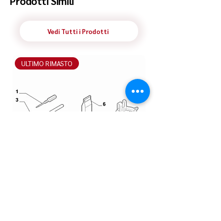
Prodotti Simili
Vedi Tutti i Prodotti
ULTIMO RIMASTO
ULTIMO RIMASTO
Cacciavite Fiat Panda | 14589090 |
Devioguidasgancio 
Originale e Nuovo
| 153427080 | Origin