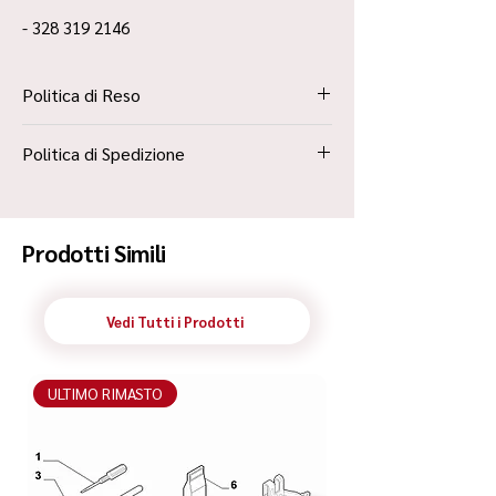
- 328 319 2146
Politica di Reso
La Politica Resi è contenuta all’interno dei
Politica di Spedizione
“Termini e Condizioni”
Spedizione Standard Poste in 48h
Prodotti Simili
Vedi Tutti i Prodotti
ULTIMO RIMASTO
ULTIMO RIMASTO