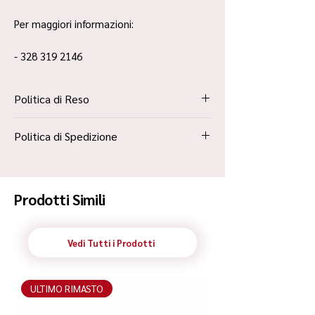
Per maggiori informazioni:
- 328 319 2146
Politica di Reso
La Politica Resi è contenuta all’interno dei
Politica di Spedizione
“Termini e Condizioni”
Spedizione Standard Poste in 48h
Prodotti Simili
Vedi Tutti i Prodotti
ULTIMO RIMASTO
ULTIMO RIMASTO