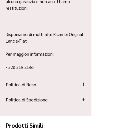
alcuna garanzia e non accettiamo
restituzioni.
Disponiamo di molti altri Ricambi Original
Lancia/Fiat
Per maggiori informazioni:
- 328 319 2146
Politica di Reso
La Politica Resi è contenuta all’interno dei
Politica di Spedizione
“Termini e Condizioni”
Spedizione Standard Poste in 48h
Prodotti Simili