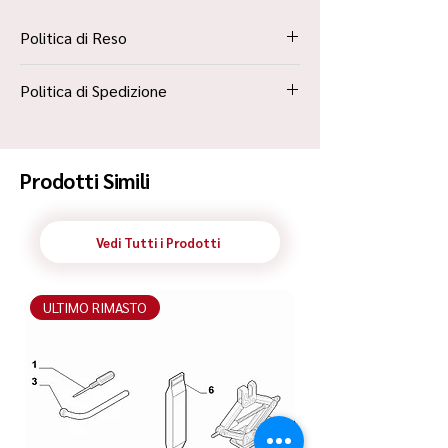
Politica di Reso
La Politica Resi è contenuta all’interno dei
Politica di Spedizione
“Termini e Condizioni”
Spedizione Standard Poste in 48h
Prodotti Simili
Vedi Tutti i Prodotti
ULTIMO RIMASTO
ULTIMO RIMASTO