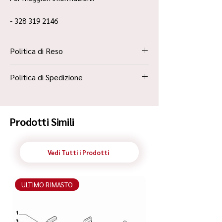
- 328 319 2146
Politica di Reso
La Politica Resi è contenuta all’interno dei
Politica di Spedizione
“Termini e Condizioni”
Spedizione Standard Poste in 48h
Prodotti Simili
Vedi Tutti i Prodotti
ULTIMO RIMASTO
ULTIMO RIMASTO