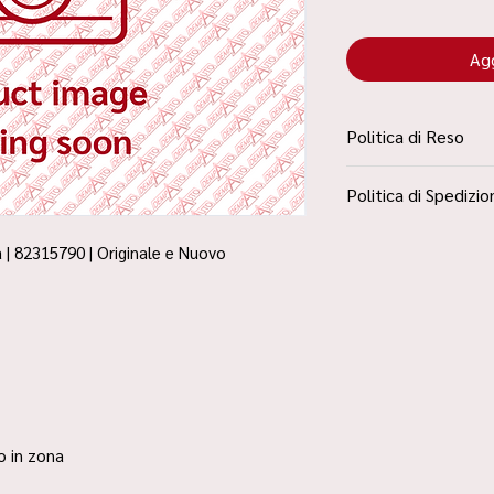
Agg
Politica di Reso
La Politica Resi è con
Politica di Spedizio
Condizioni”
Spedizione Standard 
 | 82315790 | Originale e Nuovo
ro in zona