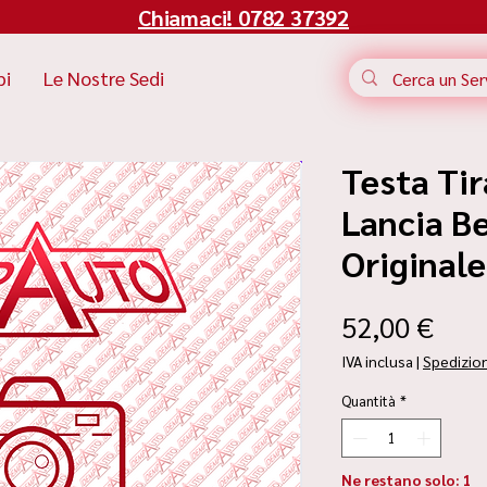
Chiamaci! 0782 37392
bi
Le Nostre Sedi
Testa Ti
Lancia Be
Original
Pre
52,00 €
IVA inclusa
|
Spedizio
Quantità
*
Ne restano solo: 1