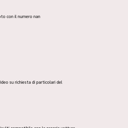
 foto con il numero nan
ideo su richiesta di particolari del
risulti compatibile con la propria vettura