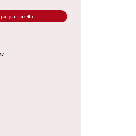
iungi al carrello
tenuta all’interno dei “Termini e
ne
Poste in 48h