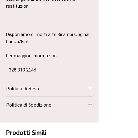
restituzioni.
Disponiamo di molti altri Ricambi Original
Lancia/Fiat
Per maggiori informazioni:
- 328 319 2146
Politica di Reso
La Politica Resi è contenuta all’interno dei
Politica di Spedizione
“Termini e Condizioni”
Spedizione Standard Poste in 48h
Prodotti Simili