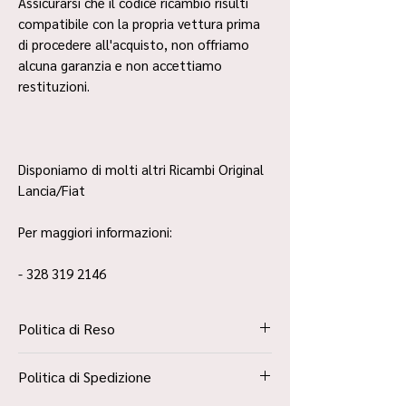
Assicurarsi che il codice ricambio risulti
compatibile con la propria vettura prima
di procedere all'acquisto, non offriamo
alcuna garanzia e non accettiamo
restituzioni.
Disponiamo di molti altri Ricambi Original
Lancia/Fiat
Per maggiori informazioni:
- 328 319 2146
Politica di Reso
La Politica Resi è contenuta all’interno dei
Politica di Spedizione
“Termini e Condizioni”