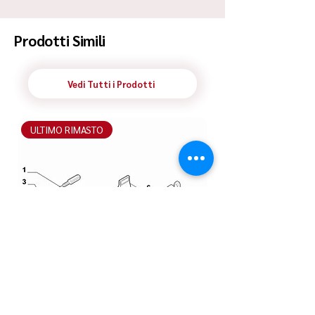
Spedizione Standard Poste in 48h
Prodotti Simili
Vedi Tutti i Prodotti
ULTIMO RIMASTO
ULTIMO RIMASTO