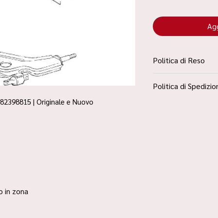
Agg
Politica di Reso
La Politica Resi è con
Politica di Spedizio
Condizioni”
 82398815 | Originale e Nuovo
Spedizione Standard 
ro in zona