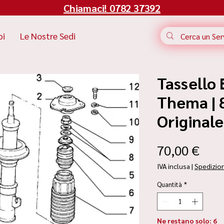
Chiamaci! 0782 37392
bi
Le Nostre Sedi
Tassello 
Thema | 
Original
Pre
70,00 €
IVA inclusa
|
Spedizio
Quantità
*
Ne restano solo: 6