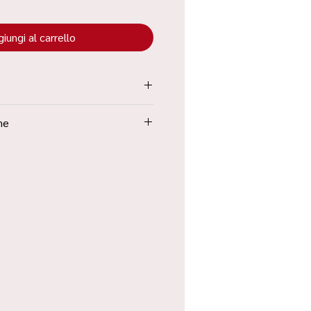
iungi al carrello
tenuta all’interno dei “Termini e
ne
Poste in 48h