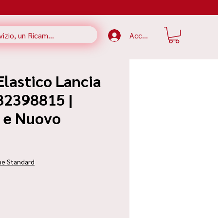
Accedi
Elastico Lancia
82398815 |
e e Nuovo
zzo
ne Standard