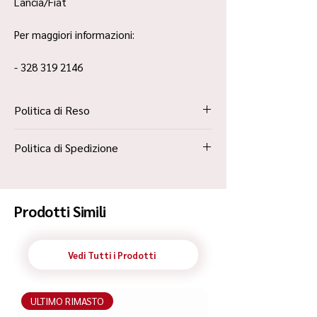
Lancia/Fiat
Per maggiori informazioni:
- 328 319 2146
Politica di Reso
La Politica Resi è contenuta all’interno dei
Politica di Spedizione
“Termini e Condizioni”
Spedizione Standard Poste in 48h
Prodotti Simili
Vedi Tutti i Prodotti
ULTIMO RIMASTO
ULTIMO RIMASTO