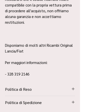
compatibile con la propria vettura prima
di procedere all'acquisto, non offriamo
alcuna garanzia e non accettiamo
restituzioni.
Disponiamo di molti altri Ricambi Original
Lancia/Fiat
Per maggiori informazioni:
- 328 319 2146
Politica di Reso
La Politica Resi è contenuta all’interno dei
Politica di Spedizione
“Termini e Condizioni”
Spedizione Standard Poste in 48h