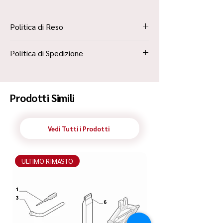
Politica di Reso
La Politica Resi è contenuta all’interno dei
Politica di Spedizione
“Termini e Condizioni”
Spedizione Standard Poste in 48h
Prodotti Simili
Vedi Tutti i Prodotti
ULTIMO RIMASTO
ULTIMO RIMASTO