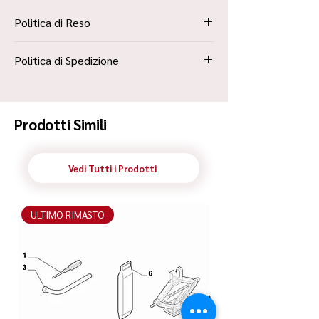
Politica di Reso
La Politica Resi è contenuta all’interno dei
Politica di Spedizione
“Termini e Condizioni”
Spedizione Standard Poste in 48h
Prodotti Simili
Vedi Tutti i Prodotti
ULTIMO RIMASTO
ULTIMO RIMASTO