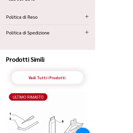
Politica di Reso
La Politica Resi è contenuta all’interno dei
Politica di Spedizione
“Termini e Condizioni”
Spedizione Standard Poste in 48h
Prodotti Simili
Vedi Tutti i Prodotti
ULTIMO RIMASTO
ULTIMO RIMASTO