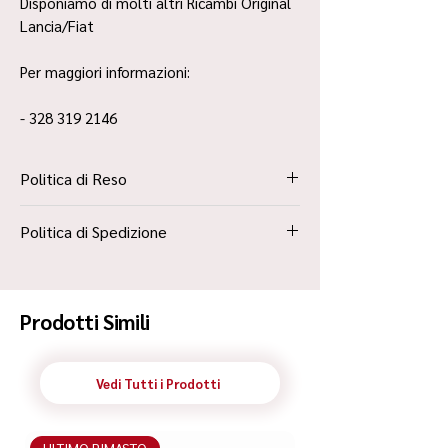
Disponiamo di molti altri Ricambi Original
Lancia/Fiat
Per maggiori informazioni:
- 328 319 2146
Politica di Reso
La Politica Resi è contenuta all’interno dei
Politica di Spedizione
“Termini e Condizioni”
Spedizione Standard Poste in 48h
Prodotti Simili
Vedi Tutti i Prodotti