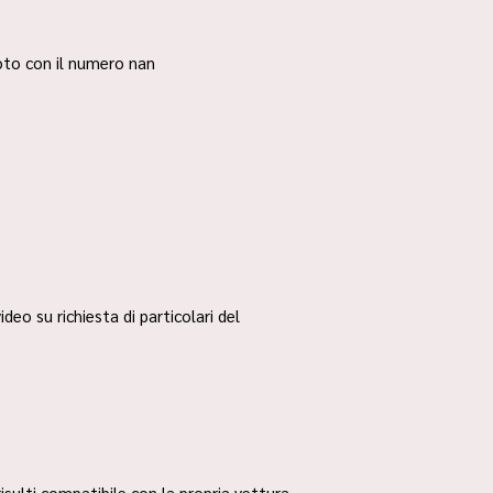
 foto con il numero nan
ideo su richiesta di particolari del
risulti compatibile con la propria vettura