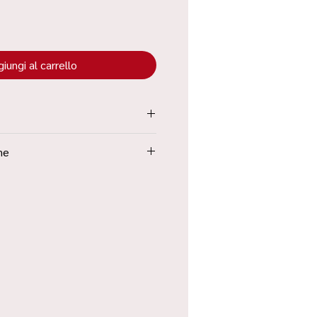
iungi al carrello
tenuta all’interno dei “Termini e
ne
Poste in 48h