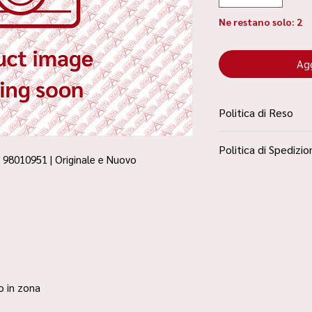
Ne restano solo: 2
Agg
Politica di Reso
La Politica Resi è con
Politica di Spedizio
Condizioni”
| 98010951 | Originale e Nuovo
Spedizione Standard 
ro in zona