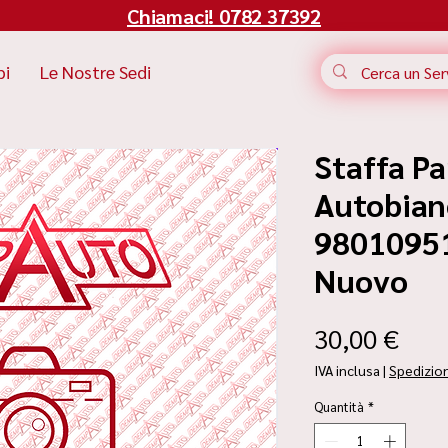
Chiamaci! 0782 37392
bi
Le Nostre Sedi
Staffa Pa
Autobian
98010951 
Nuovo
Pre
30,00 €
IVA inclusa
|
Spedizio
Quantità
*