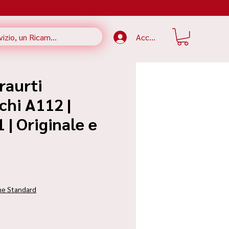
Accedi
raurti
chi A112 |
| Originale e
zzo
ne Standard