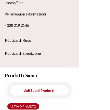
Lancia/Fiat
Per maggiori informazioni:
- 328 319 2146
Politica di Reso
La Politica Resi è contenuta all’interno dei
Politica di Spedizione
“Termini e Condizioni”
Spedizione Standard Poste in 48h
Prodotti Simili
Vedi Tutti i Prodotti
ULTIMO RIMASTO
ULTIMO RIMASTO