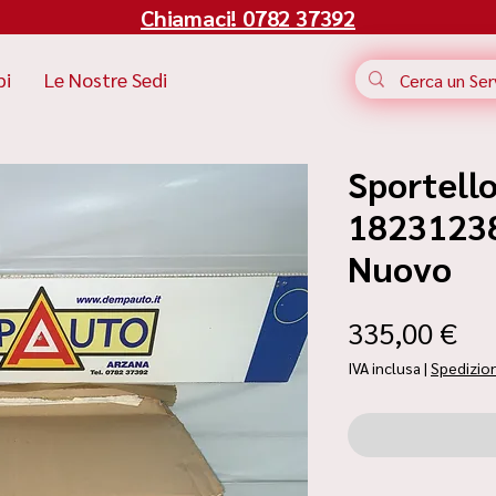
Chiamaci! 0782 37392
bi
Le Nostre Sedi
Sportello
182312380
Nuovo
Pr
335,00 €
IVA inclusa
|
Spedizio