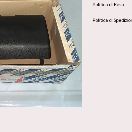
Politica di Reso
La Politica Resi è con
Politica di Spedizio
Condizioni”
Spedizione Standard 