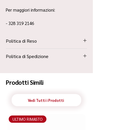
Per maggiori informazioni:
- 328 319 2146
Politica di Reso
La Politica Resi è contenuta all’interno dei
Politica di Spedizione
“Termini e Condizioni”
Spedizione Standard Poste in 48h
Prodotti Simili
Vedi Tutti i Prodotti
ULTIMO RIMASTO
ULTIMO RIMASTO