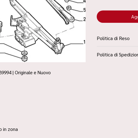
Agg
Politica di Reso
La Politica Resi è con
Politica di Spedizio
Condizioni”
Spedizione Standard 
89994 | Originale e Nuovo
ro in zona