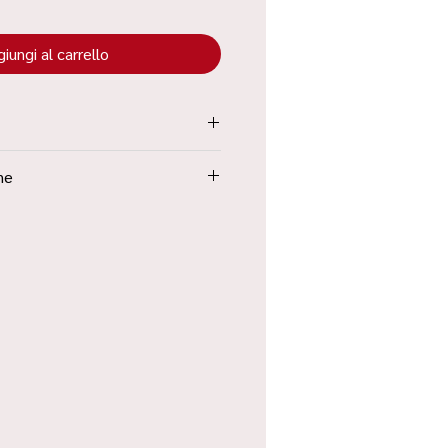
iungi al carrello
tenuta all’interno dei “Termini e
ne
Poste in 48h