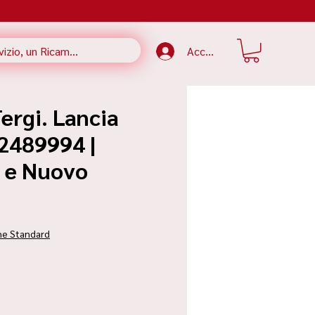
Accedi
ergi. Lancia
82489994 |
e e Nuovo
zzo
ne Standard