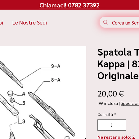
Chiamaci! 0782 37392
bi
Le Nostre Sedi
Spatola T
Kappa | 
Original
Pre
20,00 €
IVA inclusa
|
Spedizio
Quantità
*
Ne restano solo: 2