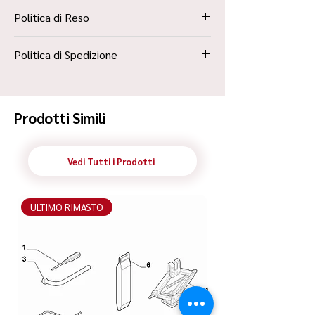
Politica di Reso
La Politica Resi è contenuta all’interno dei
Politica di Spedizione
“Termini e Condizioni”
Spedizione Standard Poste in 48h
Prodotti Simili
Vedi Tutti i Prodotti
ULTIMO RIMASTO
ULTIMO RIMASTO