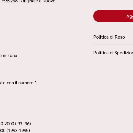
| 7589258 | Originale e Nuovo
Agg
Politica di Reso
La Politica Resi è con
Politica di Spedizio
Condizioni”
ro in zona
Spedizione Standard 
 foto con il numero 1
-2000 ('93-'96)
000 (1993-1995)