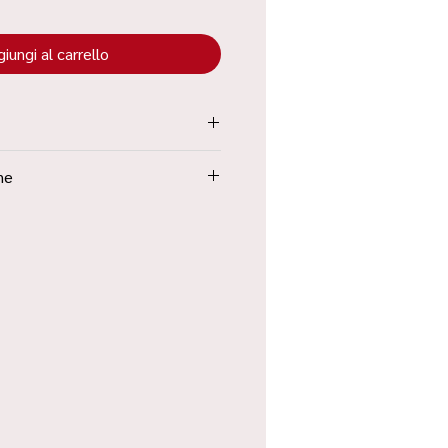
iungi al carrello
tenuta all’interno dei “Termini e
ne
Poste in 48h