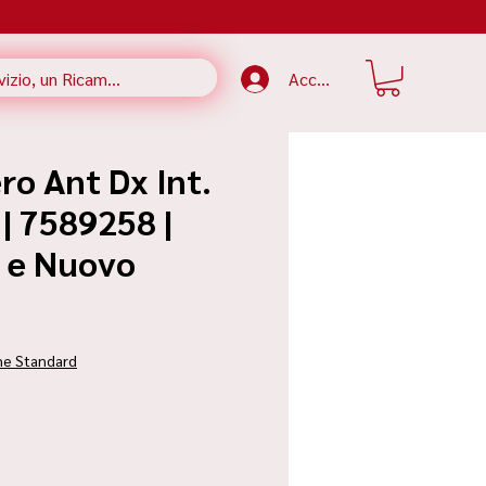
Accedi
ro Ant Dx Int.
 | 7589258 |
e e Nuovo
ezzo
ne Standard