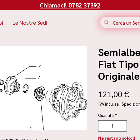
Chiamaci! 0782 37392
bi
Le Nostre Sedi
Semialbe
Fiat Tipo
Original
Pr
121,00 €
IVA inclusa
|
Spedizio
Quantità
*
Ne restano solo: 1