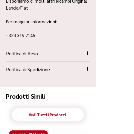
Disponiamo di molti altri Ricambi Original
Lancia/Fiat
Per maggiori informazioni:
- 328 319 2146
Politica di Reso
La Politica Resi è contenuta all’interno dei
Politica di Spedizione
“Termini e Condizioni”
Spedizione Standard Poste in 48h
Prodotti Simili
Vedi Tutti i Prodotti