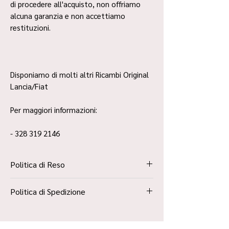
di procedere all'acquisto, non offriamo
alcuna garanzia e non accettiamo
restituzioni.
Disponiamo di molti altri Ricambi Original
Lancia/Fiat
Per maggiori informazioni:
- 328 319 2146
Politica di Reso
La Politica Resi è contenuta all’interno dei
Politica di Spedizione
“Termini e Condizioni”
Spedizione Standard Poste in 48h