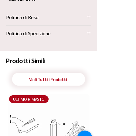
Politica di Reso
La Politica Resi è contenuta all’interno dei
Politica di Spedizione
“Termini e Condizioni”
Spedizione Standard Poste in 48h
Prodotti Simili
Vedi Tutti i Prodotti
ULTIMO RIMASTO
ULTIMO RIMASTO