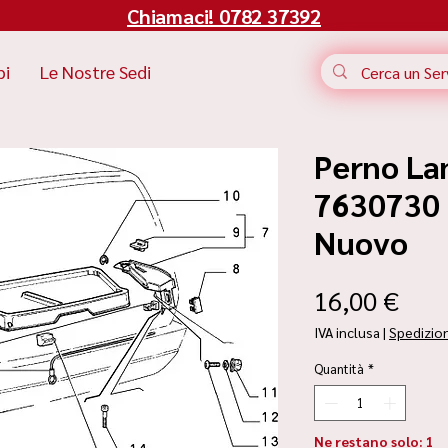
Chiamaci! 0782 37392
bi
Le Nostre Sedi
Perno Lan
7630730 |
Nuovo
Pre
16,00 €
IVA inclusa
|
Spedizio
Quantità
*
Ne restano solo: 1