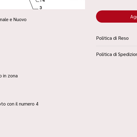
Agg
inale e Nuovo
Politica di Reso
La Politica Resi è con
Politica di Spedizio
Condizioni”
Spedizione Standard 
ro in zona
 foto con il numero 4