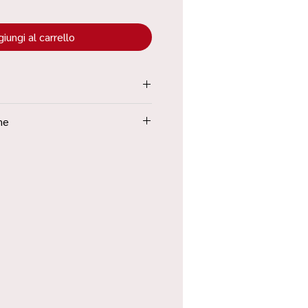
iungi al carrello
tenuta all’interno dei “Termini e
ne
Poste in 48h