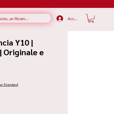
Accedi
cia Y10 |
 Originale e
zzo
ne Standard