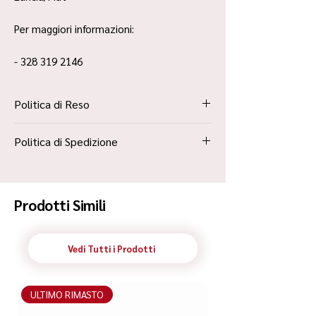
Per maggiori informazioni:
- 328 319 2146
Politica di Reso
La Politica Resi è contenuta all’interno dei
Politica di Spedizione
“Termini e Condizioni”
Spedizione Standard Poste in 48h
Prodotti Simili
Vedi Tutti i Prodotti
ULTIMO RIMASTO
ULTIMO RIMASTO